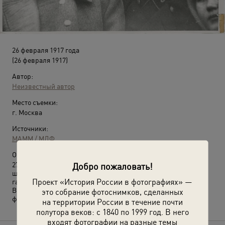
26 февраля 1917 года
(26 февраля 1917)
Автор:
Неизвестный автор
Место съемки:
г. Москва
Источники:
МАММ / МДФ
О фотографии:
27 февраля был убит начальник учебной команды батальона
Добро пожаловать!
штабс-капитан Лашкевич. Начался мятеж Петроградского
Проект «История России в фотографиях» —
гарнизона.
Выставка
«Пенсне – символ интеллигентности»
с этой
это собрание фотоснимков, сделанных
фотографией.
на территории России в течение почти
полутора веков: с 1840 по 1999 год. В него
входят фотографии на разные темы