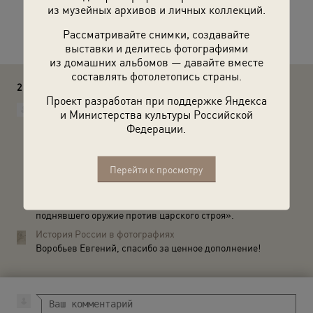
из музейных архивов и личных коллекций.
Расскажите друзьям об этом фото
Рассматривайте снимки, создавайте
выставки и делитесь фотографиями
из домашних альбомов — давайте вместе
составлять фотолетопись страны.
2 комментария
Проект разработан при поддержке Яндекса
Воробьев Евгений
и Министерства культуры Российской
Слева старший унтер-офицер запасного батальона лейб-
Федерации.
гвардии Волынского полка Тимофей Иванович
Кирпичников - активный участник февральской
революции в Петрограде. По одной из версии начальник
учебной команды батальона (он не был командиром
Перейти к просмотру
Волынского полка) штабс-капитан Лашкевич был убит
именно Кирпичниковым. Временное правительство
чествовало Кирпичникова как «первого солдата,
поднявшего оружие против царского строя».
История России в фотографиях
Воробьев Евгений, спасибо за ценное дополнение!