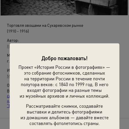
Торговля овощами на Сухаревском рынке
(1910 - 1916)
Автор:
Неизвестный автор
Место съемки:
Добро пожаловать!
г. Москва
Проект «История России в фотографиях» —
Источники:
это собрание фотоснимков, сделанных
МАММ / МДФ
на территории России в течение почти
полутора веков: с 1840 по 1999 год. В него
О фотографии:
входят фотографии на разные темы
Выставки
«Покупай, торопись, налетай, не
из музейных архивов и личных коллекций.
скупись!»
,
«Москвоведение: Сухаревская площадь»
,
«Дореволюционная Россия: торговля»
и видео
«Сухаревка.
Рассматривайте снимки, создавайте
"Рафаэль и обжорная кухня"»
с этой фотографией.
выставки и делитесь фотографиями
из домашних альбомов — давайте вместе
составлять фотолетопись страны.