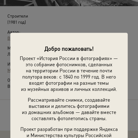
Строители
(1981 год)
Автор:
Всеволод Тарасевич
Добро пожаловать!
Место съемки:
Литовская ССР, г. Вильнюс
Проект «История России в фотографиях» —
это собрание фотоснимков, сделанных
Источники:
на территории России в течение почти
МАММ / МДФ
полутора веков: с 1840 по 1999 год. В него
О фотографии:
входят фотографии на разные темы
Выставка
«Ни дня без стройки!»
с этой фотографией.
из музейных архивов и личных коллекций.
Рассматривайте снимки, создавайте
выставки и делитесь фотографиями
из домашних альбомов — давайте вместе
Расскажите друзьям об этом фото
составлять фотолетопись страны.
Проект разработан при поддержке Яндекса
и Министерства культуры Российской