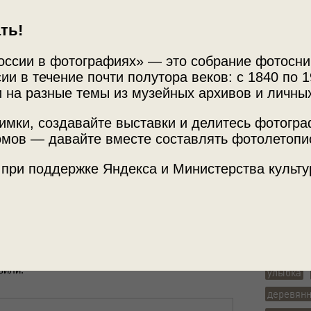
ть!
оссии в фотографиях» — это собрание фотосни
ии в течение почти полутора веков: с 1840 по 1
Источни
 на разные темы из музейных архивов и личны
Фотограф
имки, создавайте выставки и делитесь фотогр
мов — давайте вместе составлять фотолетопи
отографией.
Место с
вой.
 при поддержке Яндекса и Министерства культу
г. Ижевс
и­стя­ков.
Теги
группова
22.04.2024 10:45
ви­ли.
улыбка
деревян