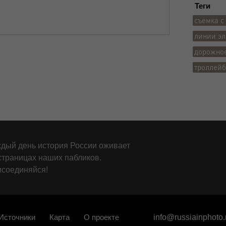
Теги
съемка с
линии эл
дорожно
троллейб
дый день история России оживает
страницах наших пабликов.
соединяйся!
Источники
Карта
О проекте
info@russiainphoto.