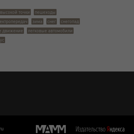
 высокой точки
пешеходы
ектропередач
зима
снег
снегопад
е движение
легковые автомобили
ус
ru