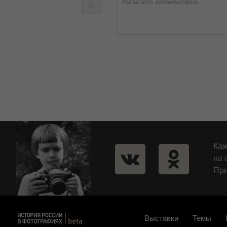
Написать комментарий
Каж
на 
При
Выставки
Темы