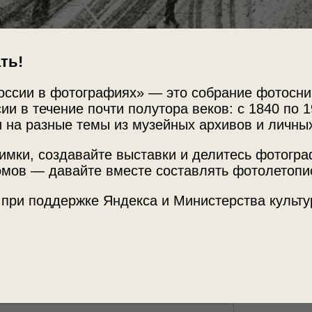
ть!
оссии в фотографиях» — это собрание фотосни
ии в течение почти полутора веков: с 1840 по 1
 на разные темы из музейных архивов и личны
Источни
имки, создавайте выставки и делитесь фотогр
ом мосту
МАММ /
мов — давайте вместе составлять фотолетопи
 при поддержке Яндекса и Министерства культу
 все вокруг чего-то ждет…»
и
«Московский
Место с
г. Москв
ул. Куз