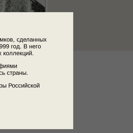
мков, сделанных
999 год. В него
х коллекций.
к
афиями
 МДФ
сь страны.
ры Российской
ъемки
а
нецкий Мост