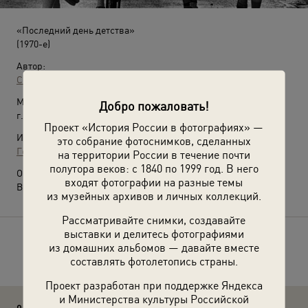
«Последний день детства»
(1970-е)
Автор:
Сергей Васильев
Место съемки:
Добро пожаловать!
г. Челябинск
Проект «История России в фотографиях» —
Источники:
это собрание фотоснимков, сделанных
Государственный исторический музей Южного Урала
на территории России в течение почти
полутора веков: с 1840 по 1999 год. В него
О фотографии:
входят фотографии на разные темы
Выставка
«Что такое счастье?»
с этой фотографией.
из музейных архивов и личных коллекций.
Рассматривайте снимки, создавайте
выставки и делитесь фотографиями
Расскажите друзьям об этом фото
из домашних альбомов — давайте вместе
составлять фотолетопись страны.
Проект разработан при поддержке Яндекса
и Министерства культуры Российской