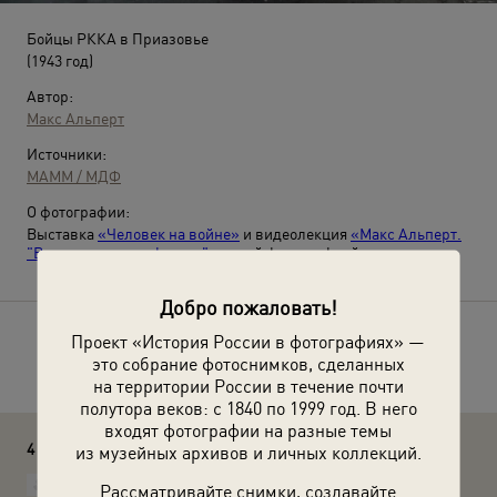
Бойцы РККА в Приазовье
(1943 год)
Автор:
Макс Альперт
Источники:
МАММ / МДФ
О фотографии:
Выставка
«Человек на войне»
и видеолекция
«Макс Альперт.
"Восстановление фактов"»
с этой фотографией.
Добро пожаловать!
Проект «История России в фотографиях» —
Расскажите друзьям об этом фото
это собрание фотоснимков, сделанных
на территории России в течение почти
полутора веков: с 1840 по 1999 год. В него
входят фотографии на разные темы
4 комментария
из музейных архивов и личных коллекций.
Харламова Наталья
Рассматривайте снимки, создавайте