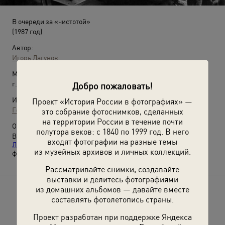
В очереди за «чистотой»
(1987 год)
Автор:
Игорь Лагунов
Место съемки:
г. Челябинск
Добро пожаловать!
Источники:
Проект «История России в фотографиях» —
Государственный исторический музей Южного Урала
это собрание фотоснимков, сделанных
на территории России в течение почти
О фотографии:
полутора веков: с 1840 по 1999 год. В него
Выставка
«Необычное в обычном. Фотографии Игоря
входят фотографии на разные темы
Лагунова»
, видео
«Налетай! Не скупись! Покупай…»
с этой
из музейных архивов и личных коллекций.
фотографией.
Рассматривайте снимки, создавайте
выставки и делитесь фотографиями
из домашних альбомов — давайте вместе
Расскажите друзьям об этом фото
составлять фотолетопись страны.
Проект разработан при поддержке Яндекса