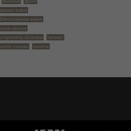
военные
фронт
ировая война
Отечественная война
льное оружие
ты-пулеметы Шпагина
пулемет
шапки-ушанки
шинели