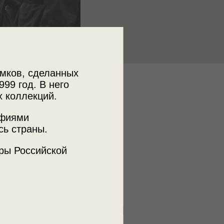
мков, сделанных
999 год. В него
к
х коллекций.
 МДФ
афиями
сь страны.
ъемки
ры Российской
кая обл., г. Ржев
я фотосъемка
пулеметчики
РККА