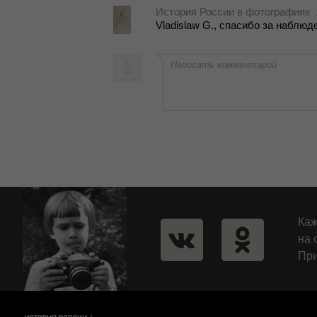
История России в фотографиях
Vladislaw G., спа­си­бо за на­блю­де
Написать комментарий
Каж
на 
При