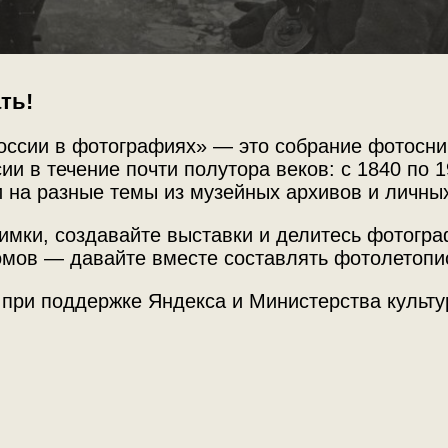
ть!
оссии в фотографиях» — это собрание фотосни
ии в течение почти полутора веков: с 1840 по 1
Источни
 на разные темы из музейных архивов и личны
МАММ /
имки, создавайте выставки и делитесь фотогр
мов — давайте вместе составлять фотолетопи
Место с
 при поддержке Яндекса и Министерства культу
ые снимки женщины-фотокорреспондента
Калининс
.
Теги
жанрова
ны по­го­ны и пет­ли­цы обр.1943 г.