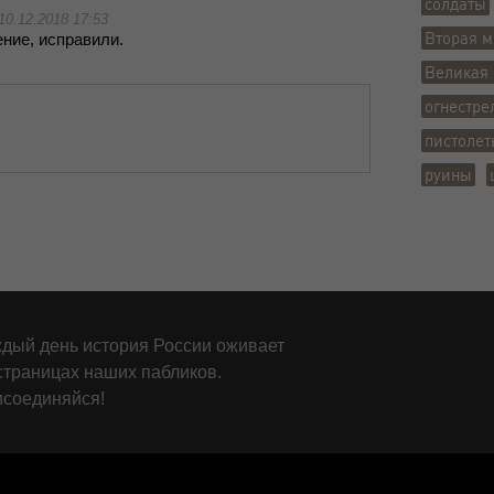
солдаты
10.12.2018 17:53
Вторая м
­ние, ис­пра­ви­ли.
Великая 
огнестре
пистоле
руины
дый день история России оживает
страницах наших пабликов.
соединяйся!