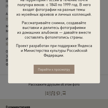
Н. Г. Тихонов. «Удачливый рыболов»
полутора веков: с 1840 по 1999 год. В него
(1950 - 1952)
входят фотографии на разные темы
из музейных архивов и личных коллекций.
Автор:
Неизвестный автор
Рассматривайте снимки, создавайте
Место съемки:
выставки и делитесь фотографиями
Московская обл., Талдомский р-н, пос. Вербилки
из домашних альбомов — давайте вместе
составлять фотолетопись страны.
Источники:
Фотографии пользователей russiainphoto.ru
Проект разработан при поддержке Яндекса
и Министерства культуры Российской
О фотографии:
Федерации.
Заядлый рыболов Н. Г. Тихонов после удачной рыбалки.
Выставка
«Осень жизни»
с этой фотографией.
Фотография из архива Николая Обухова.
Перейти к просмотру
Расскажите друзьям об этом фото
0 комментариев