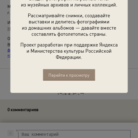
из музейных архивов и личных коллекций.
Место съемки:
г. Москва
Рассматривайте снимки, создавайте
выставки и делитесь фотографиями
Источники:
из домашних альбомов — давайте вместе
МАММ / МДФ
составлять фотолетопись страны.
О фотографии:
Проект разработан при поддержке Яндекса
Выставки
«Не забывайте радовать людей улыбкой»
,
«10
фотографий: Улыбки 1920-х»
,
«Улыбки XX века»
и видео
и Министерства культуры Российской
«Вредная привычка»
с этой фотографией.
Федерации.
Перейти к просмотру
Расскажите друзьям об этом фото
0 комментариев