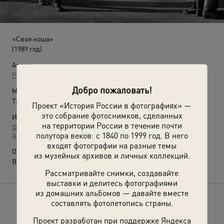
«Своя ноша»
(1989 год)
Автор:
Рустам Мухаметзянов
Добро пожаловать!
Место съемки:
Татарская АССР, г. Казань
Проект «История России в фотографиях» —
это собрание фотоснимков, сделанных
Источники:
на территории России в течение почти
Фотографии пользователей russiainphoto.ru
полутора веков: с 1840 по 1999 год. В него
Архив Рустама Сулеймановича Мухаметзянова
входят фотографии на разные темы
О фотографии:
из музейных архивов и личных коллекций.
Выставка
«Отцы и дети»
с этой фотографией.
Рассматривайте снимки, создавайте
выставки и делитесь фотографиями
из домашних альбомов — давайте вместе
составлять фотолетопись страны.
Расскажите друзьям об этом фото
Проект разработан при поддержке Яндекса