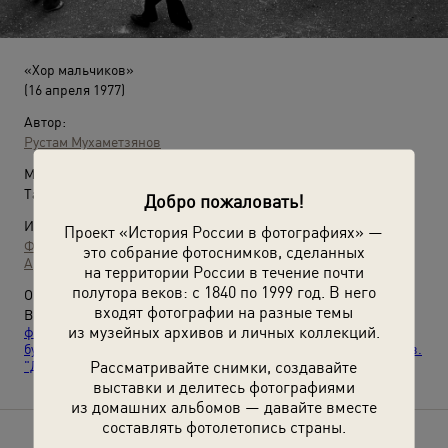
«Хор мальчиков»
(16 апреля 1977)
Автор:
Рустам Мухаметзянов
Место съемки:
Татарская АССР, г. Казань
Добро пожаловать!
Источники:
Проект «История России в фотографиях» —
Фотографии пользователей russiainphoto.ru
это собрание фотоснимков, сделанных
Архив Рустама Сулеймановича Мухаметзянова
на территории России в течение почти
полутора веков: с 1840 по 1999 год. В него
О фотографии:
входят фотографии на разные темы
Выставки
«Самые дорогие и любимые»
,
«10 лучших
из музейных архивов и личных коллекций.
фотографий Рустама Мухаметзянова»
,
«Тише едешь, дальше
будешь»
,
«Игра длиной в полвека»
и видео
«Валерий Брюсов.
Рассматривайте снимки, создавайте
"Детская площадка"»
с этой фотографией.
выставки и делитесь фотографиями
из домашних альбомов — давайте вместе
составлять фотолетопись страны.