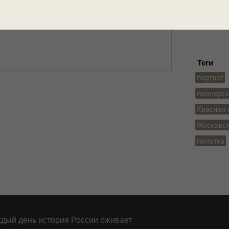
г. Москв
Красная
Теги
портрет
пионерск
Красная 
Московс
пилотка
дый день история России оживает