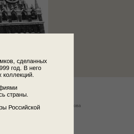
мков, сделанных
999 год. В него
х коллекций.
афиями
к
сь страны.
ии пользователей russiainphoto.ru
устама Сулеймановича Мухаметзянова
ры Российской
ъемки