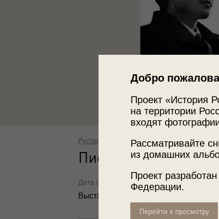
Добро пожалова
Проект «История Р
на территории Росс
входят фотографии
Рустам Мухаметзянов
Рассматривайте сн
Пионерская линейка
из домашних альбо
Проект разработан
Дата съемки: 1 февраля 1977
Федерации.
Выставка
«Главные часы государства
Перейти к просмотру