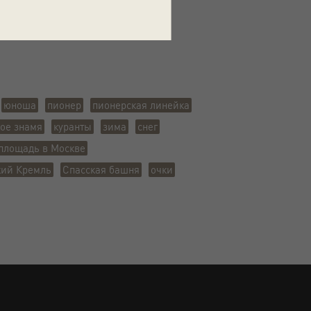
а
 пл.
юноша
пионер
пионерская линейка
ое знамя
куранты
зима
снег
площадь в Москве
кий Кремль
Спасская башня
очки