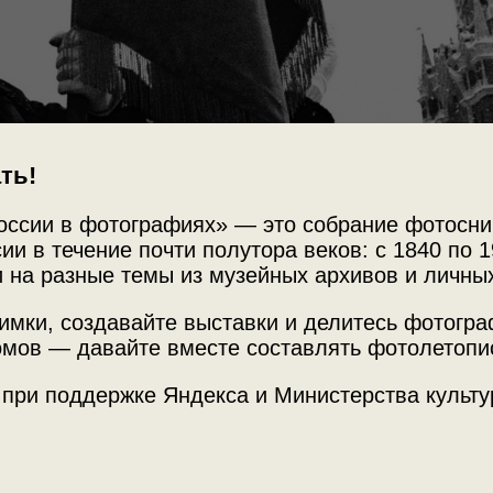
ть!
оссии в фотографиях» — это собрание фотосни
ии в течение почти полутора веков: с 1840 по 1
 на разные темы из музейных архивов и личны
имки, создавайте выставки и делитесь фотогр
Источни
 на Красной площади
мов — давайте вместе составлять фотолетопи
Фотограф
Архив Р
 при поддержке Яндекса и Министерства культу
»
с этой фотографией.
Место с