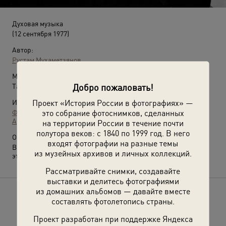
Духовая музыка
(12 сентября 1977)
Автор:
Рустам Мухаметзянов
Место съемки:
Добро пожаловать!
Татарская АССР, г. Казань
Проект «История России в фотографиях» —
Источники:
это собрание фотоснимков, сделанных
Фотографии пользователей russiainphoto.ru
Архив Рустама Сулеймановича Мухаметзянова
на территории России в течение почти
полутора веков: с 1840 по 1999 год. В него
О фотографии:
входят фотографии на разные темы
Выставка
«10 лучших фотографий Рустама Мухаметзянова»
с
из музейных архивов и личных коллекций.
этим снимком.
Рассматривайте снимки, создавайте
выставки и делитесь фотографиями
из домашних альбомов — давайте вместе
Расскажите друзьям об этом фото
составлять фотолетопись страны.
Проект разработан при поддержке Яндекса