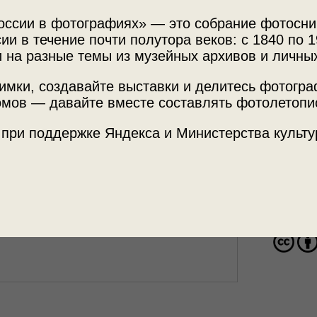
оссии в фотографиях» — это собрание фотосни
ии в течение почти полутора веков: с 1840 по 1
 на разные темы из музейных архивов и личны
Источни
имки, создавайте выставки и делитесь фотогр
МАММ /
мов — давайте вместе составлять фотолетопи
 при поддержке Яндекса и Министерства культу
 Камчатка»
с этой фотографией.
Место с
Камчатск