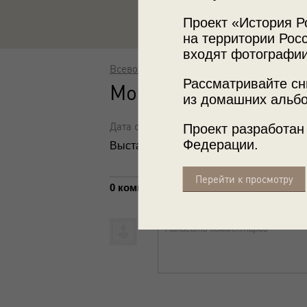
Проект «История Р
на территории Росс
входят фотографии
Всеволод Тарасевич
Рассматривайте сн
Моряки
из домашних альбо
Дата съемки: 1979 год
Проект разработан
Федерации.
Выставка
«"Там, где всегда полночь".
Перейти к просмотру
0 комментариев
Написать комментарий