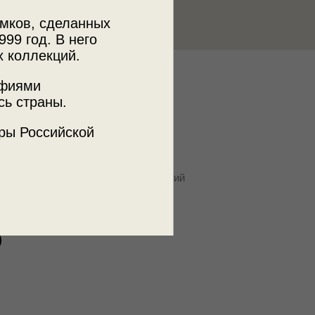
мков, сделанных
999 год. В него
х коллекций.
к
афиями
 МДФ
сь страны.
ры Российской
ъемки
ая обл., г. Петропавловск-Камчатский