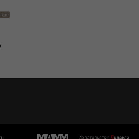
лкан
ru