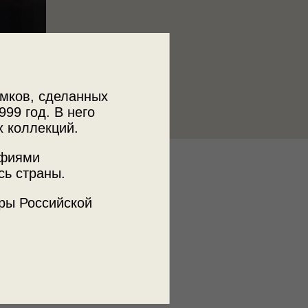
мков, сделанных
999 год. В него
х коллекций.
афиями
к
сь страны.
 МДФ
ры Российской
ъемки
ая обл.