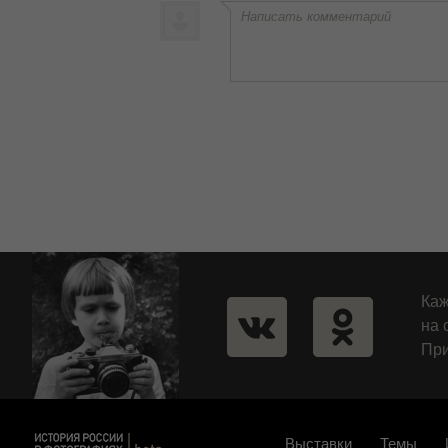
Написать комментарий
Каж
на 
При
Выставки
Темы