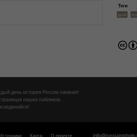
Теги
дым
ву
дый день история России оживает
страницах наших пабликов.
соединяйся!
Источники
Карта
О проекте
info@russiainphoto.