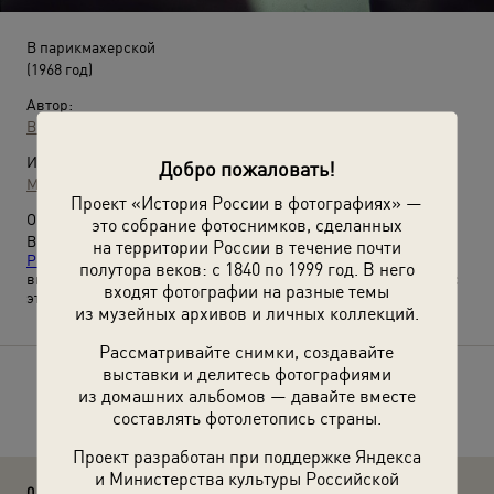
В парикмахерской
(1968 год)
Автор:
Виктор Горкин
Источники:
Добро пожаловать!
МАММ / МДФ
Проект «История России в фотографиях» —
О фотографии:
это собрание фотоснимков, сделанных
Выставки
«СССР: Советские Стрижки Стильное
на территории России в течение почти
Ретро»
,
«Говорить на одном языке»
,
«СССР в 1968 году»
и
полутора веков: с 1840 по 1999 год. В него
видео
«Ираклий Андроников: "О значении радиовещания"»
с
входят фотографии на разные темы
этой фотографией.
из музейных архивов и личных коллекций.
Рассматривайте снимки, создавайте
выставки и делитесь фотографиями
Расскажите друзьям об этом фото
из домашних альбомов — давайте вместе
составлять фотолетопись страны.
Проект разработан при поддержке Яндекса
и Министерства культуры Российской
0 комментариев