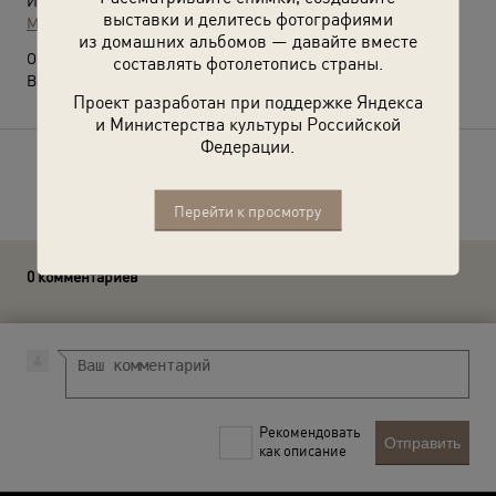
Источники:
выставки и делитесь фотографиями
МАММ / МДФ
из домашних альбомов — давайте вместе
О фотографии:
составлять фотолетопись страны.
Выставка
«В яблочко!»
с этой фотографией.
Проект разработан при поддержке Яндекса
и Министерства культуры Российской
Федерации.
Расскажите друзьям об этом фото
Перейти к просмотру
0 комментариев
Рекомендовать
Отправить
как описание