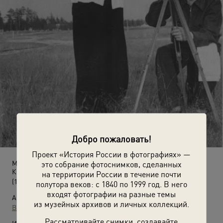
Добро пожаловать!
Проект «История России в фотографиях» —
это собрание фотоснимков, сделанных
Мастер спорта по стрельбе из малокалиберного пистолета Е.
Кириллова и ее тренер В. Родионов
на территории России в течение почти
(15 июля 1954)
полутора веков: с 1840 по 1999 год. В него
входят фотографии на разные темы
Автор:
из музейных архивов и личных коллекций.
Валентин Хухлаев
Рассматривайте снимки, создавайте