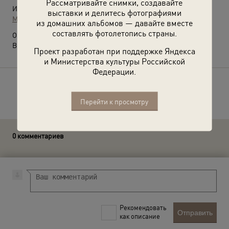
Рассматривайте снимки, создавайте
Источники:
выставки и делитесь фотографиями
МАММ / МДФ
из домашних альбомов — давайте вместе
составлять фотолетопись страны.
О фотографии:
Выставка
«Авиатриссы»
с этой фотографией.
Проект разработан при поддержке Яндекса
и Министерства культуры Российской
Федерации.
Расскажите друзьям об этом фото
Перейти к просмотру
0 комментариев
Рекомендовать
Отправить
как описание