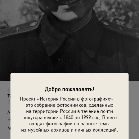
Добро пожаловать!
Портрет летчицы 46-го женского авиационного полка
Таманской дивизии Веры Белик
Проект «История России в фотографиях» —
(1943 год)
это собрание фотоснимков, сделанных
на территории России в течение почти
Автор:
полутора веков: с 1840 по 1999 год. В него
Евгений Халдей
входят фотографии на разные темы
Место съемки:
из музейных архивов и личных коллекций.
г. Новороссийск