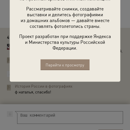
Рассматривайте снимки, создавайте
Расскажите друзьям об этом фото
выставки и делитесь фотографиями
из домашних альбомов — давайте вместе
составлять фотолетопись страны.
Проект разработан при поддержке Яндекса
4 комментария
и Министерства культуры Российской
Бородянский Яков
Федерации.
Мне ка­жет­ся, спра­ва, на заднем плане - Са­ма­рий Гу­ра­рий.
История России в фотографиях
Бородянский Яков, Вы правы! Спасибо!
Перейти к просмотру
ф наталья
Во втором ряду (в шляпе) - режиссер Михаил Калатозов?
История России в фотографиях
ф наталья, спасибо!