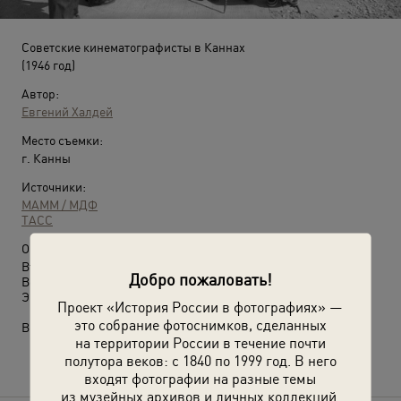
Советские кинематографисты в Каннах
(1946 год)
Автор:
Евгений Халдей
Место съемки:
г. Канны
Источники:
МАММ / МДФ
ТАСС
О фотографии:
Второй слева – Борис Чирков, Сергей Герасимов, Галина
Добро пожаловать!
Водяницкая, Михаил Калатозов, Самарий Гурарий, Фридрих
Эрмлер, Сергей Юткевич.
Проект «История России в фотографиях» —
это собрание фотоснимков, сделанных
Выставка
«Клетка на все времена»
с этой фотографией.
на территории России в течение почти
полутора веков: с 1840 по 1999 год. В него
входят фотографии на разные темы
из музейных архивов и личных коллекций.