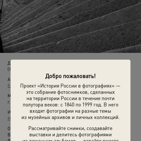
Девушка на берегу Невы
(1954 год)
Добро пожаловать!
Автор:
Проект «История России в фотографиях» —
Евгений Халдей
это собрание фотоснимков, сделанных
Место съемки:
на территории России в течение почти
г. Ленинград
полутора веков: с 1840 по 1999 год. В него
входят фотографии на разные темы
Источники:
из музейных архивов и личных коллекций.
МАММ / МДФ
Рассматривайте снимки, создавайте
О фотографии:
выставки и делитесь фотографиями
Выставка
«20 лучших фотографий Евгения Халдея»
с этой
из домашних альбомов — давайте вместе
фотографией.