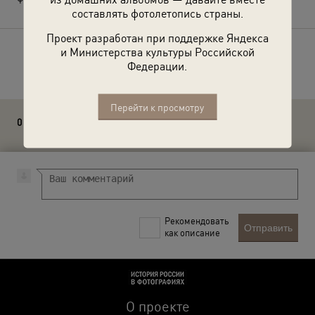
составлять фотолетопись страны.
Проект разработан при поддержке Яндекса
и Министерства культуры Российской
Расскажите друзьям об этом фото
Федерации.
Перейти к просмотру
0 комментариев
Рекомендовать
Отправить
как описание
О проекте