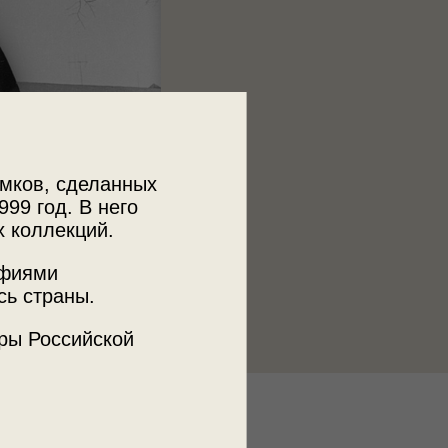
мков, сделанных
999 год. В него
х коллекций.
афиями
сь страны.
ры Российской
к
 МДФ