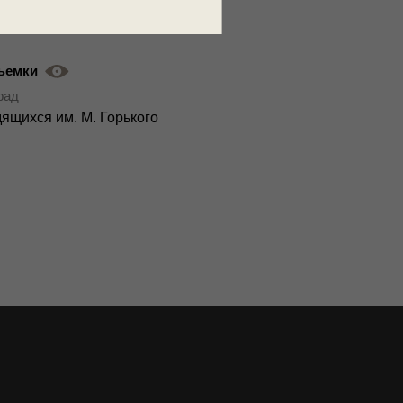
ъемки
град
дящихся им. М. Горького