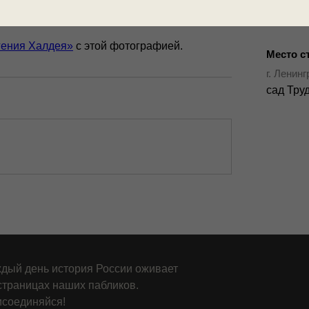
гения Халдея»
с этой фотографией.
Место с
г. Ленин
сад Тру
дый день история России оживает
страницах наших пабликов.
соединяйся!