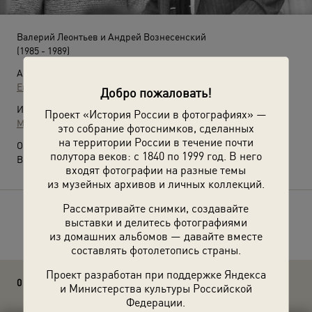
Валерий Леонтьев и Андрей Вознесенский
(1985 - 1989)
Автор:
Евгений Халдей
Добро пожаловать!
Источники:
Проект «История России в фотографиях» —
МАММ / МДФ
это собрание фотоснимков, сделанных
на территории России в течение почти
О фотографии:
полутора веков: с 1840 по 1999 год. В него
Выставка
«Когда все были молодыми»
с этой фотографией.
входят фотографии на разные темы
из музейных архивов и личных коллекций.
Рассматривайте снимки, создавайте
Расскажите друзьям об этом фото
выставки и делитесь фотографиями
из домашних альбомов — давайте вместе
составлять фотолетопись страны.
Проект разработан при поддержке Яндекса
0 комментариев
и Министерства культуры Российской
Федерации.