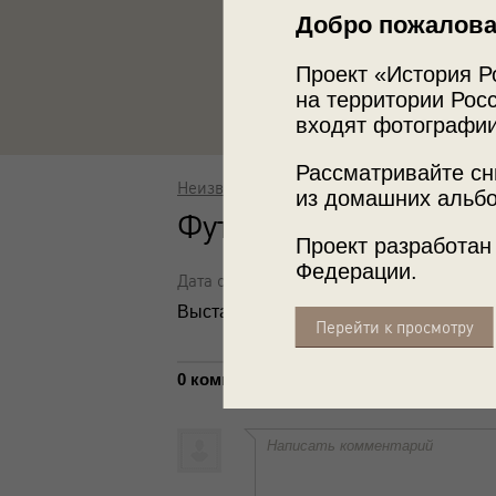
Добро пожалова
Проект «История Р
на территории Росс
входят фотографии
Рассматривайте сн
Неизвестный автор
из домашних альбо
Футбольная команда
Проект разработан
Федерации.
Дата съемки: 1920-е
Выставка
«Все на матч!»
с этой фотог
Перейти к просмотру
0 комментариев
Написать комментарий