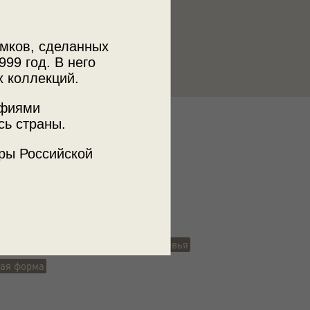
мков, сделанных
999 год. В него
х коллекций.
афиями
сь страны.
к
 МДФ
ры Российской
й портрет
футболисты
футбол
ое поле
футбольные ворота
деревья
ная форма