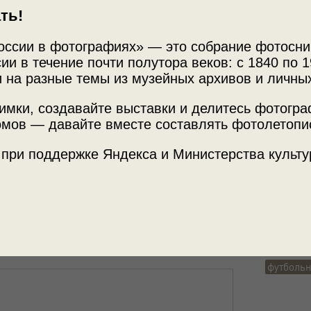
ть!
оссии в фотографиях» — это собрание фотосни
ии в течение почти полутора веков: с 1840 по 1
 на разные темы из музейных архивов и личны
имки, создавайте выставки и делитесь фотогр
мов — давайте вместе составлять фотолетопи
Источни
МАММ /
 при поддержке Яндекса и Министерства культу
рафией.
Теги
группово
футбольн
футболь