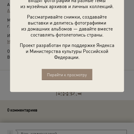
входят фотографии на разные темы
Автор:
из музейных архивов и личных коллекций.
Александр Родченко
Рассматривайте снимки, создавайте
Место съемки:
выставки и делитесь фотографиями
г. Москва
из домашних альбомов — давайте вместе
составлять фотолетопись страны.
Источники:
МАММ / МДФ
Проект разработан при поддержке Яндекса
и Министерства культуры Российской
О фотографии:
Федерации.
Выставка
«Голыми руками»
с этой фотографией.
Перейти к просмотру
Расскажите друзьям об этом фото
0 комментариев