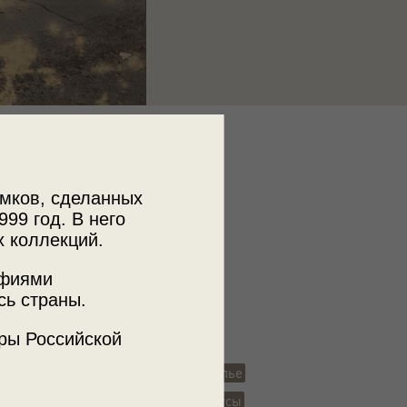
к
отографа Сергея Александровича
ева
мков, сделанных
999 год. В него
х коллекций.
афиями
я фотография
Романовы
сь страны.
едоровна
ры Российской
князь Георгий Александрович
рица
мужчины
женщины
застолье
венские стулья
окна
борода
усы