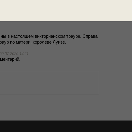
ер­вая сле­ва
мода 189
16.10.2018 16:11
военная 
­ми сло­ва­ми.
ы в на­сто­я­щем вик­то­ри­ан­ском тра­у­ре. Спра­ва
ра­ур по ма­те­ри, ко­ро­ле­ве Лу­и­зе.
09.07.2020 14:11
мен­та­рий.