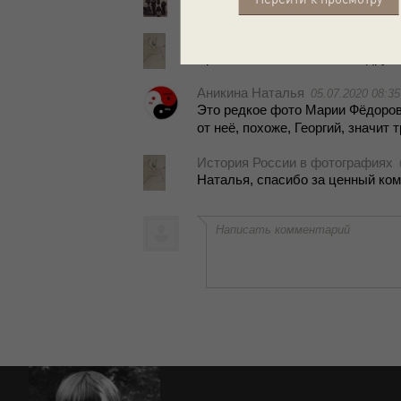
Ма­рия Фё­до­ров­на не вто­рая, а п
История России в фотографиях
Ар­тем, она во гла­ве сто­ла, дру­ги
Аникина Наталья
05.07.2020 08:35
Это ред­кое фото Ма­рии Фё­до­ров­н
от неё, по­хо­же, Ге­ор­гий, зна­чит т
История России в фотографиях
На­та­лья, спа­си­бо за цен­ный ком­
Написать комментарий