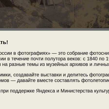
Источни
рицей Марией
ть!
Архив ф
Боракчи
оссии в фотографиях» — это собрание фотосни
ии в течение почти полутора веков: с 1840 по 1
 на разные темы из музейных архивов и личны
Теги
рит в камеру. Она носит траур по своей
имки, создавайте выставки и делитесь фотогр
Кассельской. Первый справа – Великий
группова
мов — давайте вместе составлять фотолетопи
Мария Ф
тим снимком.
 при поддержке Яндекса и Министерства культу
Великий 
императ
10.2018 16:34
скатерть