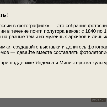
ть!
оссии в фотографиях» — это собрание фотосни
ии в течение почти полутора веков: с 1840 по 1
 на разные темы из музейных архивов и личны
имки, создавайте выставки и делитесь фотогр
мов — давайте вместе составлять фотолетопи
Источни
 при поддержке Яндекса и Министерства культу
МАММ /
онида Шокина
» и видео
«Агния Барто»
с
Теги
жанрова
ребенок