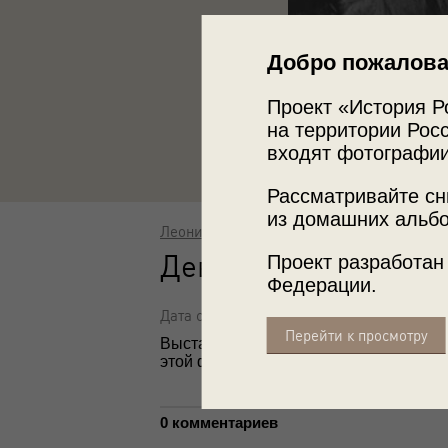
Добро пожалова
Проект «История Р
на территории Росс
входят фотографии
Рассматривайте сн
из домашних альбо
Леонид Шокин
Девочка с козой
Проект разработан
Федерации.
Дата съемки: 1930-е
Перейти к просмотру
Выставка
«20 лучших фотографий Ле
этой фотографией.
0 комментариев