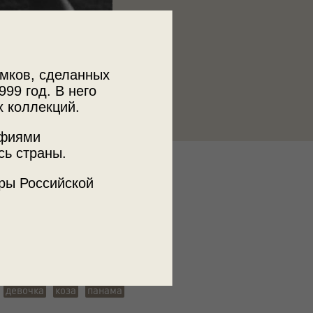
мков, сделанных
999 год. В него
х коллекций.
афиями
сь страны.
к
ры Российской
 МДФ
я фотосъемка
советское детство
девочка
коза
панама