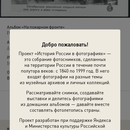
Альбом «На пожарном фронте»
(1935 год)
Автор:
Добро пожаловать!
А. Штейнгард
Проект «История России в фотографиях» —
Источники:
это собрание фотоснимков, сделанных
МАММ / МДФ
на территории России в течение почти
полутора веков: с 1840 по 1999 год. В него
О фотографии:
входят фотографии на разные темы
Выставка
«На пожарном фронте»
с этой фотографией.
из музейных архивов и личных коллекций.
Рассматривайте снимки, создавайте
выставки и делитесь фотографиями
Расскажите друзьям об этом фото
из домашних альбомов — давайте вместе
составлять фотолетопись страны.
Проект разработан при поддержке Яндекса
и Министерства культуры Российской
0 комментариев