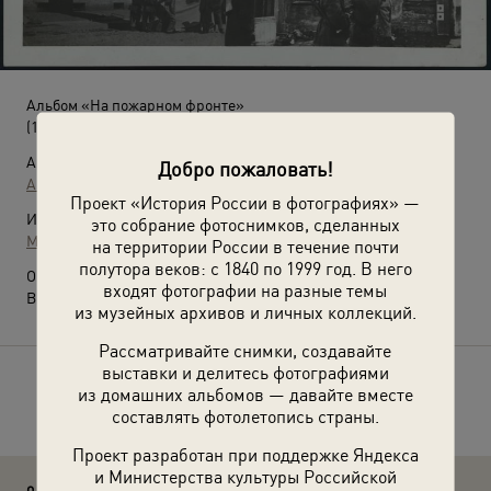
Альбом «На пожарном фронте»
(1935 год)
Автор:
Добро пожаловать!
А. Штейнгард
Проект «История России в фотографиях» —
Источники:
это собрание фотоснимков, сделанных
МАММ / МДФ
на территории России в течение почти
полутора веков: с 1840 по 1999 год. В него
О фотографии:
входят фотографии на разные темы
Выставка
«На пожарном фронте»
с этой фотографией.
из музейных архивов и личных коллекций.
Рассматривайте снимки, создавайте
выставки и делитесь фотографиями
Расскажите друзьям об этом фото
из домашних альбомов — давайте вместе
составлять фотолетопись страны.
Проект разработан при поддержке Яндекса
и Министерства культуры Российской