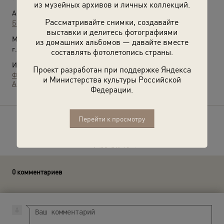
из музейных архивов и личных коллекций.
Автор:
Рассматривайте снимки, создавайте
Борис Смирнов-Русецкий
выставки и делитесь фотографиями
Место съемки:
из домашних альбомов — давайте вместе
г. Рига
составлять фотолетопись страны.
Источники:
Проект разработан при поддержке Яндекса
Фотографии пользователей russiainphoto.ru
и Министерства культуры Российской
Архив Владимира Александровича Карлова
Федерации.
Перейти к просмотру
Расскажите друзьям об этом фото
0 комментариев