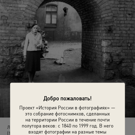
Добро пожаловать!
Проект «История России в фотографиях» —
это собрание фотоснимков, сделанных
на территории России в течение почти
полутора веков: с 1840 по 1999 год. В него
Лидия Дорошкевич у Дома Яна в старой Риге
входят фотографии на разные темы
(1 июня 1963 - 1 октября 1963)