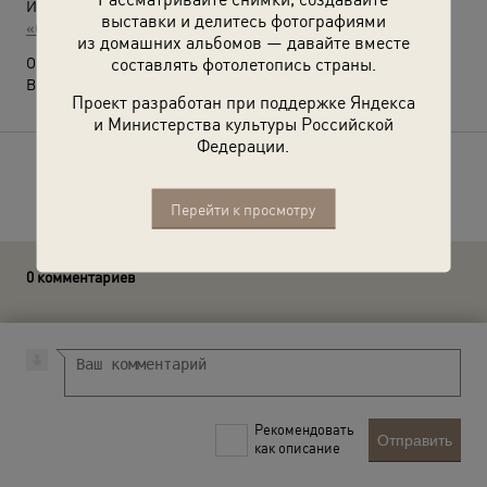
Источники:
выставки и делитесь фотографиями
«Старочеркасский музей-заповедник»
из домашних альбомов — давайте вместе
составлять фотолетопись страны.
О фотографии:
Выставка
«Казаки»
с этой фотографией.
Проект разработан при поддержке Яндекса
и Министерства культуры Российской
Федерации.
Расскажите друзьям об этом фото
Перейти к просмотру
0 комментариев
Рекомендовать
Отправить
как описание