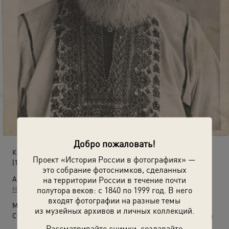
Добро пожаловать!
Казак-некрасовец
Проект «История России в фотографиях» —
(1962 год)
это собрание фотоснимков, сделанных
Автор:
на территории России в течение почти
Неизвестный автор
полутора веков: с 1840 по 1999 год. В него
входят фотографии на разные темы
Место съемки:
из музейных архивов и личных коллекций.
Ставропольский край, Левокумский р-н, пос. Кумская Долина
Рассматривайте снимки, создавайте