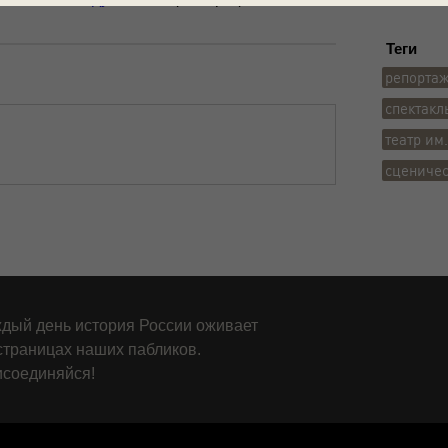
Теги
репорта
спектакл
театр им
сцениче
дый день история России оживает
страницах наших пабликов.
соединяйся!