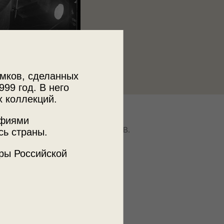
мков, сделанных
999 год. В него
х коллекций.
к
афиями
Москвы «Государственный музей В. В.
сь страны.
кого»
ры Российской
ъемки
а
ьшая Садовая, д. 20