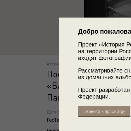
Добро пожалова
Проект «История Р
на территории Росс
входят фотографии
Алексей Темерин
Рассматривайте сн
Постановка пьесы В
из домашних альбо
«Баня» в ГосТиМе. Сц
Проект разработан
Пантомима
Федерации.
Перейти к просмотру
Дата съемки: 1930 год
ГосТиМ – Государственный театр име
Видео
«Мейерхольд»
и выставка
«ССС