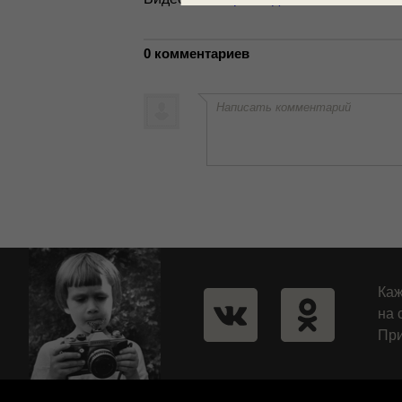
0 комментариев
Написать комментарий
Каж
на 
При