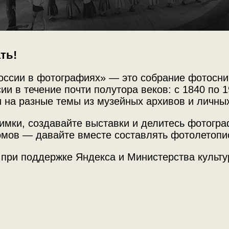
ть!
оссии в фотографиях» — это собрание фотосни
ии в течение почти полутора веков: с 1840 по 1
 на разные темы из музейных архивов и личны
Источни
имки, создавайте выставки и делитесь фотогр
ладимира Маяковского
ГБУК г. 
мов — давайте вместе составлять фотолетопи
Маяковс
ена из III действия.
 при поддержке Яндекса и Министерства культу
Место с
г. Москв
ни Всеволода Мейерхольда.
ул. Бол
Р в 1930 году»
с этой фотографией.