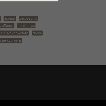
ж
актеры
декорации
ь «Баня»
репетиция
. Вс. Мейерхольда
сцена
ские костюмы