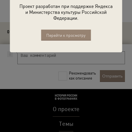
Расскажите друзьям об этом фото
Проект разработан при поддержке Яндекса
и Министерства культуры Российской
Федерации.
0 комментариев
Перейти к просмотру
Рекомендовать
Отправить
как описание
О проекте
Темы