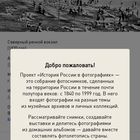
Северный речной вокзал
(1970 год)
Автор:
Добро пожаловать!
Валентин Хухлаев
Проект «История России в фотографиях» —
Место съемки:
это собрание фотоснимков, сделанных
г. Москва
на территории России в течение почти
Источники:
полутора веков: с 1840 по 1999 год. В него
Архив Валентина Хухлаева / © Галерея Люмьер
входят фотографии на разные темы
из музейных архивов и личных коллекций.
О фотографии:
Выставка
«Некурортный отдых»
и видео
«Строительство
Рассматривайте снимки, создавайте
канала Москва — Волга»
с этой фотографией.
выставки и делитесь фотографиями
из домашних альбомов — давайте вместе
составлять фотолетопись страны.