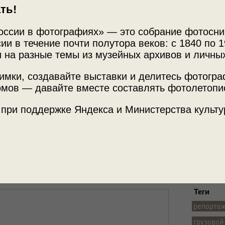
ть!
оссии в фотографиях» — это собрание фотосни
ии в течение почти полутора веков: с 1840 по 1
 на разные темы из музейных архивов и личны
имки, создавайте выставки и делитесь фотогр
Источни
вания на проходимость
мов — давайте вместе составлять фотолетопи
Архив Ва
ния
 при поддержке Яндекса и Министерства культу
Место с
Московск
Теги
репорта
грузовой