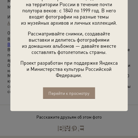
Место съемки:
на территории России в течение почти
Московская обл.
полутора веков: с 1840 по 1999 год. В него
входят фотографии на разные темы
Источники:
из музейных архивов и личных коллекций.
Архив Валентина Хухлаева / © Галерея Люмьер
О фотографии:
Рассматривайте снимки, создавайте
Выставка
«На первенство ДОСААФ. Мотоспорт в объективе
выставки и делитесь фотографиями
Валентина Хухлаева»
с этой фотографией.
из домашних альбомов — давайте вместе
Всесоюзные соревнования по мотоспорту на лично-командное
составлять фотолетопись страны.
первенство ДОСААФ (Добровольное общество содействия
армии, авиации и флоту) 1951 года прошли в Подмосковье.
Проект разработан при поддержке Яндекса
Открытие соревнований, парад участников и шоссейные гонки
и Министерства культуры Российской
на дистанцию 100 км. состоялись 16 сентября на 23 км.
Федерации.
Минского шоссе, мотокросс по пересеченной местности на 100
км. состоялся в районе станции Расторгуево 23 сентября. В
соревнованиях участвовали сборные команды и мотоциклисты
союзных республик, городов Москвы и Ленинграда.
Перейти к просмотру
Расскажите друзьям об этом фото