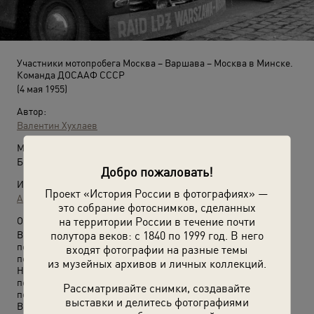
Участники мотопробега Москва – Варшава – Москва в Минске.
Команда ДОСААФ СССР
(4 мая 1955)
Автор:
Валентин Хухлаев
Место съемки:
Белорусская СССР, г. Минск
Добро пожаловать!
Источники:
Проект «История России в фотографиях» —
Архив Валентина Хухлаева / © Галерея Люмьер
это собрание фотоснимков, сделанных
на территории России в течение почти
О фотографии:
полутора веков: с 1840 по 1999 год. В него
Встречный мотопробег Дружбы, посвященный десятилетию
подписания Договора о дружбе, взаимной помощи и
входят фотографии на разные темы
послевоенном сотрудничестве между СССР и ПНР (Польская
из музейных архивов и личных коллекций.
Народная Республика – официальное название Польши в
период с 1952 по 1989 год). Состоялся в апреле-мае 1955 года
Рассматривайте снимки, создавайте
по маршруту Москва – Варшава – Москва.
выставки и делитесь фотографиями
Выставки
«Советская Беларусь: "Пралетарыі ўсіх краін,