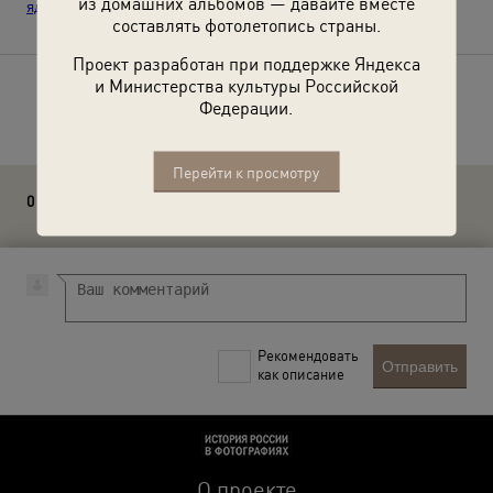
из домашних альбомов — давайте вместе
яднайцеся!"»
,
«Минск»
с этой фотографией.
составлять фотолетопись страны.
Проект разработан при поддержке Яндекса
и Министерства культуры Российской
Расскажите друзьям об этом фото
Федерации.
Перейти к просмотру
0 комментариев
Рекомендовать
Отправить
как описание
О проекте