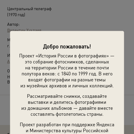
Центральный телеграф
(1970 год)
Автор:
Валентин Хухлаев
Место съемки:
Добро пожаловать!
г. Москва
Проект «История России в фотографиях» —
Источники:
это собрание фотоснимков, сделанных
Архив Валентина Хухлаева / © Галерея Люмьер
на территории России в течение почти
О фотографии:
полутора веков: с 1840 по 1999 год. В него
Ныне Тверская улица.
входят фотографии на разные темы
Выставка
«Московский троллейбус»
с этой фотографией.
из музейных архивов и личных коллекций.
Рассматривайте снимки, создавайте
выставки и делитесь фотографиями
Расскажите друзьям об этом фото
из домашних альбомов — давайте вместе
составлять фотолетопись страны.
Проект разработан при поддержке Яндекса
и Министерства культуры Российской