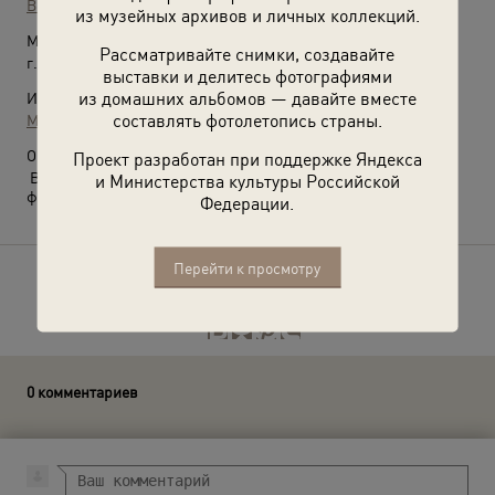
Всеволод Тарасевич
из музейных архивов и личных коллекций.
Место съемки:
Рассматривайте снимки, создавайте
г. Ленинград
выставки и делитесь фотографиями
из домашних альбомов — давайте вместе
Источники:
составлять фотолетопись страны.
МАММ / МДФ
О фотографии:
Проект разработан при поддержке Яндекса
Выставки
«Алло, кто говорит?»
,
«Кидай монетку»
с этой
и Министерства культуры Российской
фотографией.
Федерации.
Перейти к просмотру
Расскажите друзьям об этом фото
0 комментариев