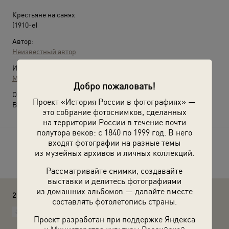
Крестьяне на санях
(1910-е)
Автор:
Неизвестный автор
Источники:
МАММ / МДФ
Добро пожаловать!
О фотографии:
Проект «История России в фотографиях» —
Выставка
«По России на санях»
с этой фотографией.
это собрание фотоснимков, сделанных
на территории России в течение почти
полутора веков: с 1840 по 1999 год. В него
входят фотографии на разные темы
Расскажите друзьям об этом фото
из музейных архивов и личных коллекций.
Рассматривайте снимки, создавайте
выставки и делитесь фотографиями
из домашних альбомов — давайте вместе
2 комментария
составлять фотолетопись страны.
Белов Пётр
Проект разработан при поддержке Яндекса
Да НЕ на подводах едут крестьяне, а на САНЯХ.