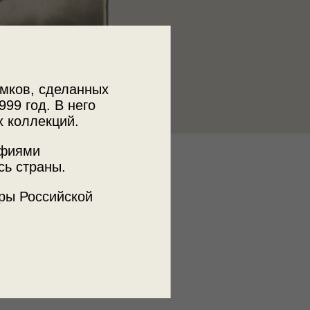
мков, сделанных
999 год. В него
х коллекций.
афиями
к
сь страны.
 МДФ
ры Российской
ъемки
а
мский вал