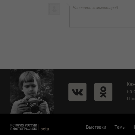
Написать комментарий
Каж
на 
При
Выставки
Темы