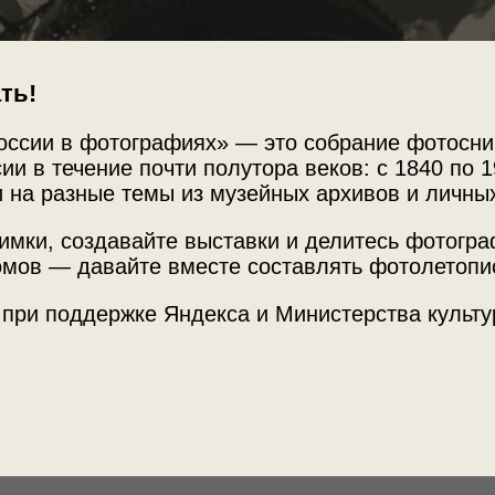
ть!
оссии в фотографиях» — это собрание фотосни
ии в течение почти полутора веков: с 1840 по 1
 на разные темы из музейных архивов и личны
имки, создавайте выставки и делитесь фотогр
Источни
мов — давайте вместе составлять фотолетопи
. Парашютная вышка
МАММ /
 при поддержке Яндекса и Министерства культу
 Елеазар Лангман. Радикальный
Место с
с этим снимком.
г. Москв
ул. Кры