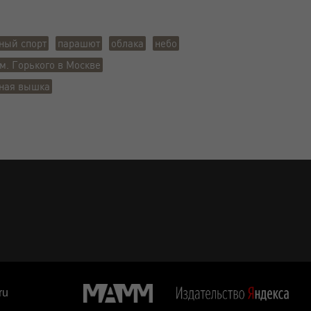
ный спорт
парашют
облака
небо
. Горького в Москве
ная вышка
ru