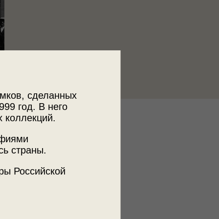
мков, сделанных
999 год. В него
х коллекций.
к
 МДФ
афиями
сь страны.
ры Российской
ъемки
а
кая пл.