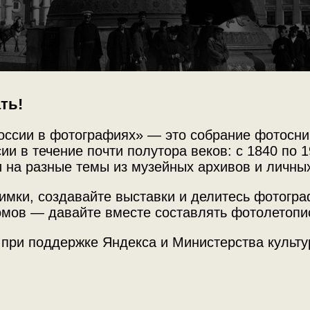
ть!
оссии в фотографиях» — это собрание фотосни
ии в течение почти полутора веков: с 1840 по 1
 на разные темы из музейных архивов и личны
Источни
локола
МАММ /
имки, создавайте выставки и делитесь фотогр
мов — давайте вместе составлять фотолетопи
од VI: "Серебряно-желатиновые отпечатки с
 при поддержке Яндекса и Министерства культу
Место с
тавка
«Колокола России»
с этим снимком.
г. Москв
Ивановс