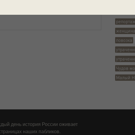
Теги
репорта
женщин
повозка
утраченн
утрачен
Чудов мо
Малый Н
дый день история России оживает
страницах наших пабликов.