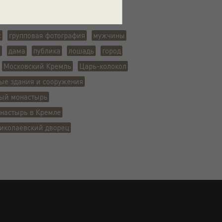
ж
групповая фотография
мужчины
а
дама
публика
лошадь
город
Московский Кремль
Царь-колокол
ые здания и сооружения
ный монастырь
настырь в Кремле
иколаевский дворец