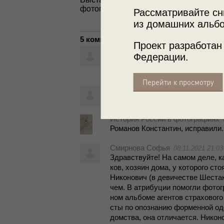
фотографией.
Рассматривайте сн
из домашних альбо
5 комментариев
Проект разработан
Романов Константин
28.01.2020 1
Федерации.
Это не Бо­рис Сер­ге­е­вич Ру­са­ков
ной.
Перейти к просмотру
Романов Константин
29.01.2020 1
это не Бо­рис Сер­ге­е­вич, а Сер­ге
История России в фотографиях
Ро­ма­нов Кон­стан­тин, ис­пра­ви­ли.
Смирнова Софья
08.11.2021 21:03
Здрав­ствуй­те! На са­мом деле, как
ков, хо­зя­ин дома, у ко­то­ро­го ст
Ни­ко­но­вич (в де­ви­че­стве Ше­ста­
чем. В ат­ри­бу­ции по­мог­ли фо­то­
ном аль­бо­ме аген­тов стра­хо­во­го 
сты по опо­зна­нию фор­мен­ной одеж
дом­ства, она от­ли­ча­ет­ся. Ни­ко­