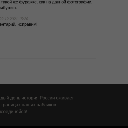
в та­кой же фу­раж­ке, как на дан­ной фо­то­гра­фии.
ри­бу­цию.
22.12.2021 15:26
н­та­рий, ис­пра­вим!
дый день история России оживает
страницах наших пабликов.
соединяйся!