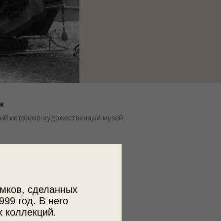
к
ий историко-художественный музей
ъемки
ская губ., г. Муром
мков, сделанных
999 год. В него
х коллекций.