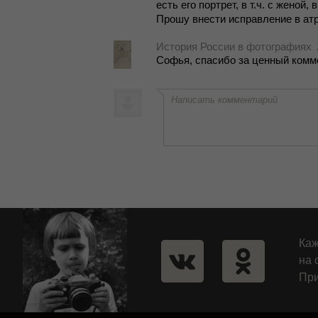
есть его порт­рет, в т.ч. с же­ной, 
Про­шу вне­сти ис­прав­ле­ние в ат­
История России в фотографиях
Со­фья, спа­си­бо за цен­ный ком­ме
Написать комментарий
Каж
на 
При