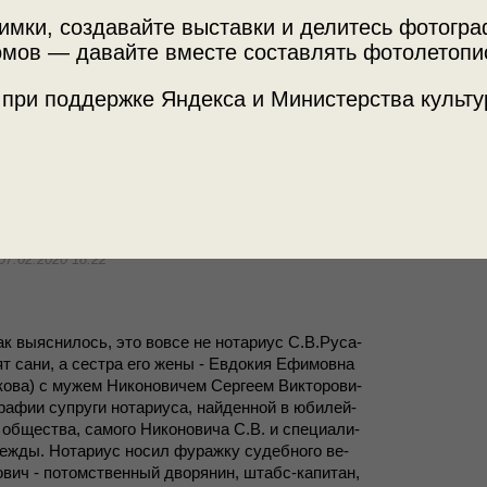
двойной 
имки, создавайте выставки и делитесь фотогр
женщин
мов — давайте вместе составлять фотолетопи
гужевой 
 при поддержке Яндекса и Министерства культу
7:45
зимняя 
, а Сер­гей Ва­си­лье­вич Ру­са­ков, его отец. С же­
3:03
й Ва­си­лье­вич Ру­са­ков.
07.02.2020 18:22
 вы­яс­ни­лось, это во­все не но­та­ри­ус С.В.Ру­са­
о­ят сани, а сест­ра его жены - Ев­до­кия Ефи­мов­на
ко­ва) с му­жем Ни­ко­но­ви­чем Сер­ге­ем Вик­то­ро­ви­
гра­фии су­пру­ги но­та­ри­уса, най­ден­ной в юби­лей­
об­ще­ства, са­мо­го Ни­ко­но­ви­ча С.В. и спе­ци­а­ли­
­ды. Но­та­ри­ус но­сил фу­раж­ку су­деб­но­го ве­
но­вич - потом­ствен­ный дво­ря­нин, штабс-ка­пи­тан,