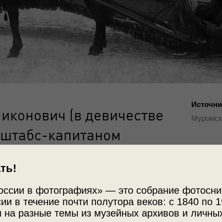
Источни
иконович (в девичестве
Муромск
 штабс-капитаном
ем Никоновичем у дома
Место с
ть!
асильевича Русакова
Владимир
оссии в фотографиях» — это собрание фотосни
ии в течение почти полутора веков: с 1840 по 1
 на разные темы из музейных архивов и личны
тариуса.
Теги
ие»
и
«По России на санях»
с этой