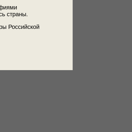
портрет
жена
муж
мужчина
афиями
а
зима
лошадь
сани
сь страны.
транспорт
деревянный дом
ры Российской
одежда
форменная одежда