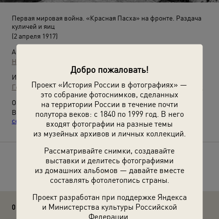
Первая мировая война. «Красная Пасха» на фронте. Раздача
куличей и яиц
(2 апреля 1917)
Автор:
Неизвестный автор
Добро пожаловать!
Источники:
Проект «История России в фотографиях» —
Государственный архив кинофотодокументов, г. Красногорск
это собрание фотоснимков, сделанных
О фотографии:
на территории России в течение почти
Выставки
«Bon appetit!»
,
«А где же яйца?»
,
«Светлая
полутора веков: с 1840 по 1999 год. В него
седмица»
с этой фотографией.
входят фотографии на разные темы
из музейных архивов и личных коллекций.
Рассматривайте снимки, создавайте
выставки и делитесь фотографиями
Расскажите друзьям об этом фото
из домашних альбомов — давайте вместе
составлять фотолетопись страны.
Проект разработан при поддержке Яндекса
и Министерства культуры Российской
0 комментариев
Федерации.