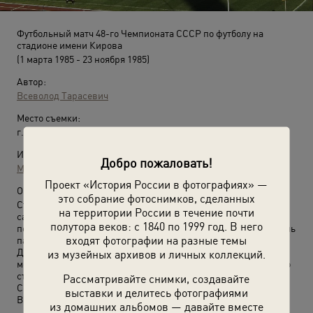
Футбольный матч 48-го Чемпионата СССР по футболу на
стадионе имени Кирова
(1 марта 1985 - 23 ноября 1985)
Автор:
Всеволод Тарасевич
Место съемки:
г. Ленинград
Источники:
Добро пожаловать!
МАММ / МДФ
Проект «История России в фотографиях» —
О фотографии:
это собрание фотоснимков, сделанных
Стадион существовал в 1950–2006 годах. Являлся одним из
на территории России в течение почти
самых больших стадионов в мире. Памятник архитектуры
полутора веков: с 1840 по 1999 год. В него
первой половины XX века, в 2001 году был включен в перечень
входят фотографии на разные темы
памятников истории и культуры федерального значения.
Домашняя арена футбольного клуба «Зенит». В 2007 году на
из музейных архивов и личных коллекций.
месте стадиона имени Кирова началось строительство нового
стадиона для ФК «Зенит». Завершено в апреле 2017 года.
Рассматривайте снимки, создавайте
Сейчас Санкт-Петербург.
выставки и делитесь фотографиями
Выставка
«Все на матч!»
с этой фотографией.
из домашних альбомов — давайте вместе