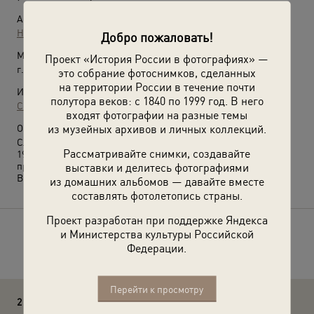
Автор:
Неизвестный автор
Добро пожаловать!
Место съемки:
Проект «История России в фотографиях» —
г. Москва
это собрание фотоснимков, сделанных
на территории России в течение почти
Источники:
полутора веков: с 1840 по 1999 год. В него
Собрание А. Лаврентьева
входят фотографии на разные темы
из музейных архивов и личных коллекций.
О фотографии:
Слева – Сергей Иванович Гусев. С января 1921 по февраль
Рассматривайте снимки, создавайте
1922 – начальник Политуправления РВСР и одновременно
председатель Туркестанского бюро ЦК РКП(б).
выставки и делитесь фотографиями
Выставка
«21 фотография 1921 года»
с этой фотографией.
из домашних альбомов — давайте вместе
составлять фотолетопись страны.
Проект разработан при поддержке Яндекса
и Министерства культуры Российской
Расскажите друзьям об этом фото
Федерации.
Перейти к просмотру
2 комментария