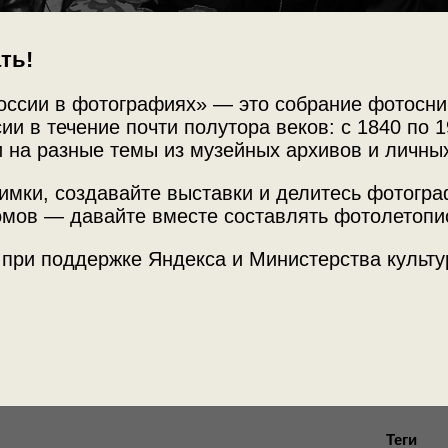
ть!
оссии в фотографиях» — это собрание фотосни
ии в течение почти полутора веков: с 1840 по 1
 на разные темы из музейных архивов и личны
имки, создавайте выставки и делитесь фотогр
Источни
 в доме профессора
мов — давайте вместе составлять фотолетопи
Государ
музей А
й улице
 при поддержке Яндекса и Министерства культу
Место с
тский Новогодний Союз»
с этой
г. Ленин
Теги