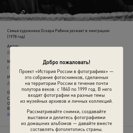
Семья художника Оскара Рабина уезжает в эмиграцию
(1978 год)
Автор:
Игорь Пальмин
Добро пожаловать!
Место съемки:
г. Москва
Проект «История России в фотографиях» —
это собрание фотоснимков, сделанных
Источники:
на территории России в течение почти
Архив Игоря Пальмина
полутора веков: с 1840 по 1999 год. В него
О фотографии:
входят фотографии на разные темы
Слева направо: Валентина Кропивницкая, Александр Рабин,
из музейных архивов и личных коллекций.
Оскар Рабин. Киевский вокзал.
Выставки
«В кругу семьи: от Ульянова до Ельцина»
и
Рассматривайте снимки, создавайте
«Киевский вокзал»
с этой фотографией.
выставки и делитесь фотографиями
из домашних альбомов — давайте вместе
составлять фотолетопись страны.