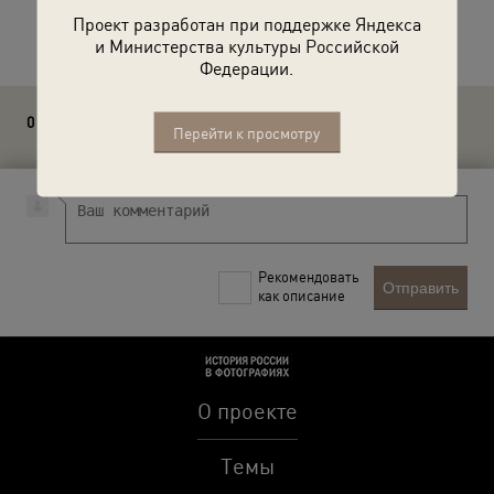
Расскажите друзьям об этом фото
Проект разработан при поддержке Яндекса
и Министерства культуры Российской
Федерации.
0 комментариев
Перейти к просмотру
Рекомендовать
Отправить
как описание
О проекте
Темы