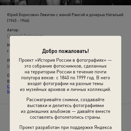
Юрий Борисович Левитан с женой Раисой и дочерью Натальей
(1945 - 1946)
Автор:
Георгий Липскеров
Место съемки:
Добро пожаловать!
г. Москва
Проект «История России в фотографиях» —
Источники:
это собрание фотоснимков, сделанных
МАММ / МДФ
на территории России в течение почти
О фотографии:
полутора веков: с 1840 по 1999 год. В него
Выставки
«В кругу семьи: от Ульянова до
входят фотографии на разные темы
Ельцина»
,
«Советские дикторы и ведущие: за работой и в
из музейных архивов и личных коллекций.
быту»
с этим снимком.
Рассматривайте снимки, создавайте
выставки и делитесь фотографиями
из домашних альбомов — давайте вместе
Расскажите друзьям об этом фото
составлять фотолетопись страны.
Проект разработан при поддержке Яндекса