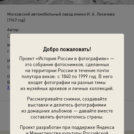
Московский автомобильный завод имени И. А. Лихачева
(1947 год)
Автор:
Семен Фридлянд
Место съемки:
Добро пожаловать!
г. Москва
Проект «История России в фотографиях» —
Источники:
это собрание фотоснимков, сделанных
МАММ / МДФ
на территории России в течение почти
полутора веков: с 1840 по 1999 год. В него
О фотографии:
входят фотографии на разные темы
Выставки
«Из наследия Семена Фридлянда»
и
«Воспитатели
XX века»
с этой фотографией.
из музейных архивов и личных коллекций.
Рассматривайте снимки, создавайте
выставки и делитесь фотографиями
из домашних альбомов — давайте вместе
Расскажите друзьям об этом фото
составлять фотолетопись страны.
Проект разработан при поддержке Яндекса
и Министерства культуры Российской